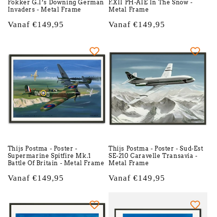
Fokker G.I’s Downing German
F.XII PH-AIE In The Snow -
Invaders - Metal Frame
Metal Frame
Normale
Vanaf €149,95
Normale
Vanaf €149,95
prijs
prijs
Thijs Postma - Poster -
Thijs Postma - Poster - Sud-Est
Supermarine Spitfire Mk.1
SE-210 Caravelle Transavia -
Battle Of Britain - Metal Frame
Metal Frame
Normale
Vanaf €149,95
Normale
Vanaf €149,95
prijs
prijs