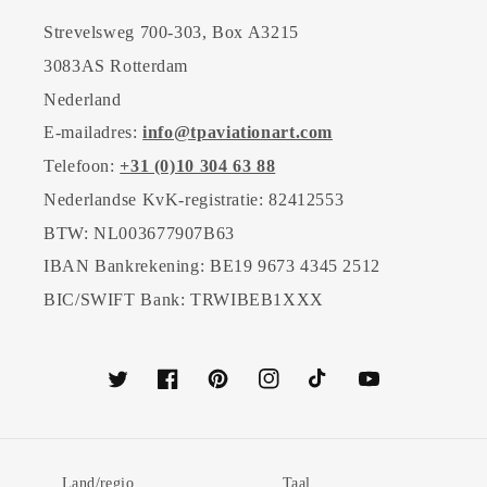
Strevelsweg 700-303, Box A3215
3083AS Rotterdam
Nederland
E-mailadres:
info@tpaviationart.com
Telefoon:
+31 (0)10 304 63 88
Nederlandse KvK-registratie: 82412553
BTW: NL003677907B63
IBAN Bankrekening: BE19 9673 4345 2512
BIC/SWIFT Bank: TRWIBEB1XXX
Twitter
Facebook
Pinterest
Instagram
TikTok
YouTube
Land/regio
Taal