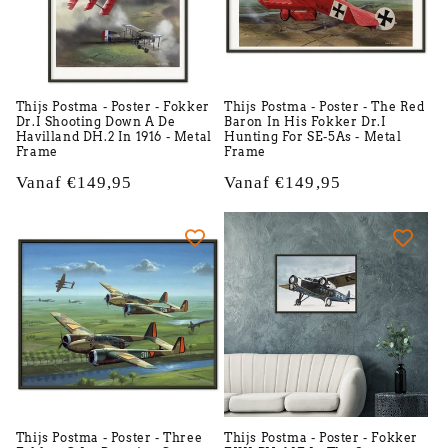
Thijs Postma - Poster - Fokker
Thijs Postma - Poster - The Red
Dr.I Shooting Down A De
Baron In His Fokker Dr.I
Havilland DH.2 In 1916 - Metal
Hunting For SE-5As - Metal
Frame
Frame
Normale
Vanaf €149,95
Normale
Vanaf €149,95
prijs
prijs
Thijs Postma - Poster - Three
Thijs Postma - Poster - Fokker