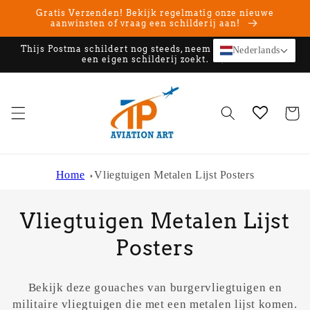
Meteen
Gratis Verzenden! Bekijk regelmatig onze nieuwe
naar de
aanwinsten of vraag een schilderij aan!
content
Thijs Postma schildert nog steeds, neem contact op als u
Nederlands
een eigen schilderij zoekt.
Winkelwa
Home
Vliegtuigen Metalen Lijst Posters
C
Vliegtuigen Metalen Lijst
o
Posters
l
Bekijk deze gouaches van burgervliegtuigen en
l
militaire vliegtuigen die met een metalen lijst komen.