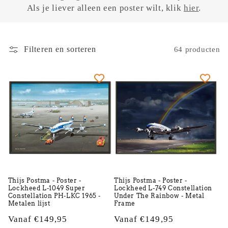
Als je liever alleen een poster wilt, klik
hier
.
e
c
t
Filteren en sorteren
64 producten
i
e
:
Thijs Postma - Poster -
Thijs Postma - Poster -
Lockheed L-1049 Super
Lockheed L-749 Constellation
Constellation PH-LKC 1965 -
Under The Rainbow - Metal
Metalen lijst
Frame
Normale
Vanaf €149,95
Normale
Vanaf €149,95