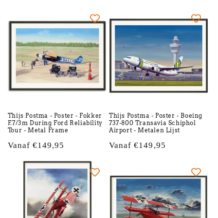
prijs
prijs
Thijs Postma - Poster - Fokker
Thijs Postma - Poster - Boeing
F.7/3m During Ford Reliability
737-800 Transavia Schiphol
Tour - Metal Frame
Airport - Metalen Lijst
Normale
Vanaf €149,95
Normale
Vanaf €149,95
prijs
prijs