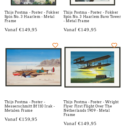
Thijs Postma - Poster - Fokker
Thijs Postma - Poster - Fokker
Spin No. 3 Haarlem - Metal
Spin No. 3 Haarlem Bavo Tower
Frame
- Metal Frame
Normale
Vanaf €149,95
Normale
Vanaf €149,95
prijs
prijs
Thijs Postma - Poster -
Thijs Postma - Poster - Wright
Messerschmitt Bf 110 Irak -
Flyer First Flight Over The
Metalen Frame
Netherlands 1909 - Metal
Frame
Normale
Vanaf €159,95
Normale
Vanaf €149,95
prijs