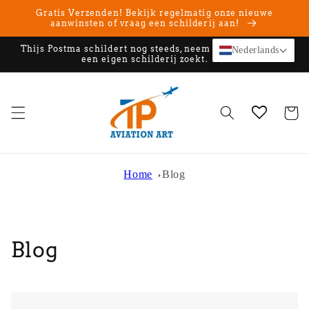
Meteen
Gratis Verzenden! Bekijk regelmatig onze nieuwe
naar de
aanwinsten of vraag een schilderij aan!
content
Thijs Postma schildert nog steeds, neem contact op als u
Nederlands
een eigen schilderij zoekt.
Winkelwa
Home
Blog
Blog