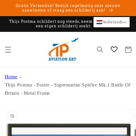
Meteen
Gratis Verzenden! Bekijk regelmatig onze nieuwe
naar de
aanwinsten of vraag een schilderij aan!
content
Thijs Postma schildert nog steeds, neem contact op als u
Nederlands
een eigen schilderij zoekt.
Winkelwa
Home
Thijs Postma - Poster - Supermarine Spitfire Mk.1 Battle Of
Britain - Metal Frame
Ga direct naar
productinformatie