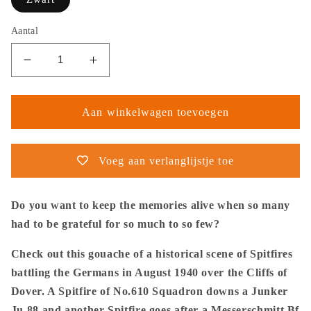
Aantal
Aantal
Aantal
verlagen
verhogen
voor
voor
Thijs
Thijs
Aan winkelwagen toevoegen
Postma
Postma
-
-
Poster
Poster
Voeg aan verlanglijstje toe
-
-
Supermarine
Supermarine
Spitfire
Spitfire
Do you want to keep the memories alive when so many
Mk.1
Mk.1
had to be grateful for so much to so few?
Battle
Battle
Of
Of
Check out this gouache of a historical scene of Spitfires
Britain
Britain
battling the Germans in August 1940 over the Cliffs of
-
-
Dover. A Spitfire of No.610 Squadron downs a Junker
Metal
Metal
Frame
Frame
Ju 88 and another Spitfire goes after a Messerschmitt Bf