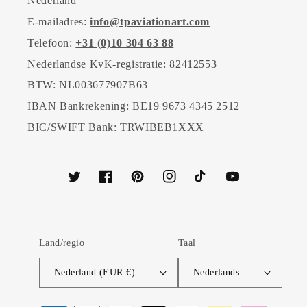
Nederland
E-mailadres:
info@tpaviationart.com
Telefoon:
+31 (0)10 304 63 88
Nederlandse KvK-registratie: 82412553
BTW: NL003677907B63
IBAN Bankrekening: BE19 9673 4345 2512
BIC/SWIFT Bank: TRWIBEB1XXX
Twitter
Facebook
Pinterest
Instagram
TikTok
YouTube
Land/regio
Taal
Nederland (EUR €)
Nederlands
Betaalmethoden