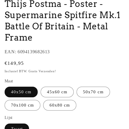
Thijs Postma - Poster -
Supermarine Spitfire Mk.1
Battle Of Britain - Metal
Frame
EAN:
6094139682613
Normale
€149,95
prijs
Inclusief BTW. Gratis Verzenden!
Maat
40x50 cm
45x60 cm
50x70 cm
70x100 cm
60x80 cm
Lijst
Zwart