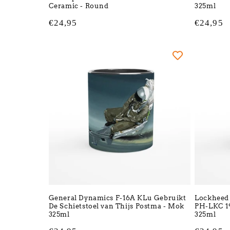
Ceramic - Round
325ml
Normale
€24,95
Normale
€24,95
prijs
prijs
General Dynamics F-16A KLu Gebruikt
Lockheed 
De Schietstoel van Thijs Postma - Mok
PH-LKC 19
325ml
325ml