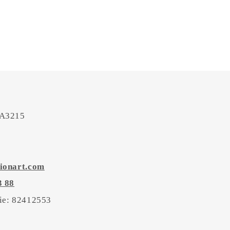
 A3215
ionart.com
3 88
tie: 82412553