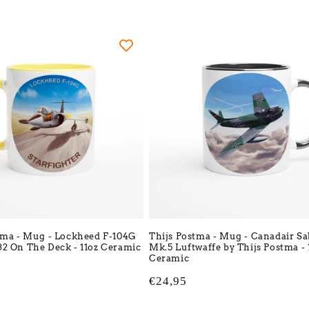
prijs
tma - Mug - Lockheed F-104G
Thijs Postma - Mug - Canadair Sa
2 On The Deck - 11oz Ceramic
Mk.5 Luftwaffe by Thijs Postma - 
Ceramic
Normale
€24,95
prijs