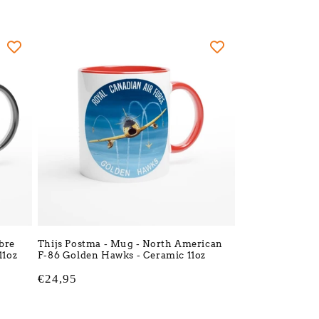
prijs
bre
Thijs Postma - Mug - North American
11oz
F-86 Golden Hawks - Ceramic 11oz
Normale
€24,95
prijs