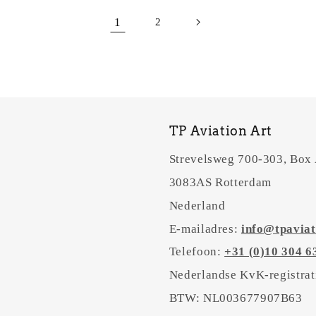
1
2
TP Aviation Art
Strevelsweg 700-303, Box
3083AS Rotterdam
Nederland
E-mailadres:
info@tpaviat
Telefoon:
+31 (0)10 304 6
Nederlandse KvK-registra
BTW: NL003677907B63