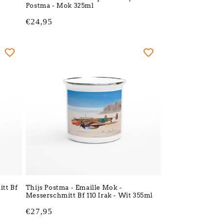
Postma - Mok 325ml
Normale
€24,95
prijs
tt Bf
Thijs Postma - Emaille Mok -
Messerschmitt Bf 110 Irak - Wit 355ml
Normale
€27,95