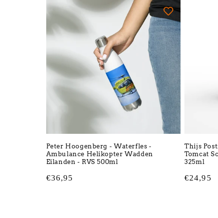
Peter Hoogenberg - Waterfles -
Thijs Pos
Ambulance Helikopter Wadden
Tomcat Sc
Eilanden - RVS 500ml
325ml
Normale
€36,95
Normale
€24,95
prijs
prijs