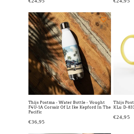
Normale
€24,95
Normale
€24,95
prijs
prijs
Thijs Postma - Water Bottle - Vought
Thijs Pos
F4U-1A Corsair Of Lt Ike Kepford In The
KLu D-833
Pacific
Normale
€24,95
Normale
€36,95
prijs
prijs