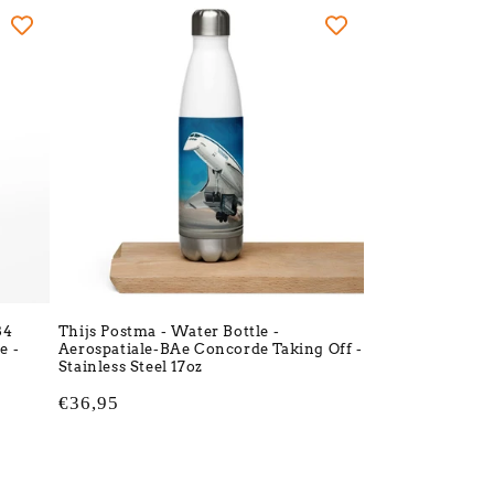
84
Thijs Postma - Water Bottle -
e -
Aerospatiale-BAe Concorde Taking Off -
Stainless Steel 17oz
Normale
€36,95
prijs