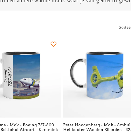
l
of een andere warme drank waar je van geniet of gew
l
Sortee
e
c
t
i
e
:
tma - Mok - Boeing 737-800
Peter Hoogenberg - Mok - Ambu
 Schiphol Airport - Keramiek
Helikopter Wadden Eilanden - 3