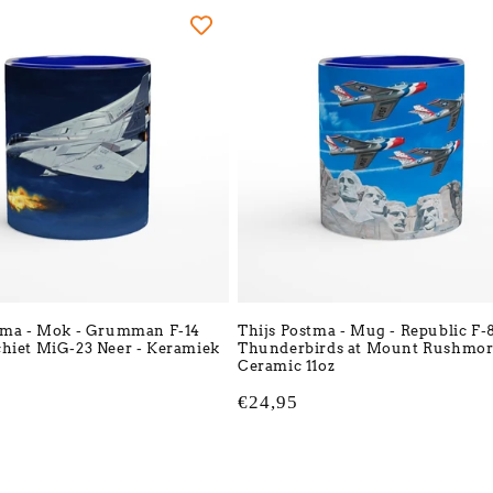
tma - Mok - Grumman F-14
Thijs Postma - Mug - Republic F-
hiet MiG-23 Neer - Keramiek
Thunderbirds at Mount Rushmor
Ceramic 11oz
Normale
€24,95
prijs