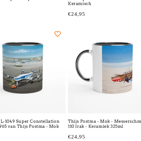
Keramisch
Normale
€24,95
prijs
L-1049 Super Constellation
Thijs Postma - Mok - Messerschmi
65 van Thijs Postma - Mok
110 Irak - Keramiek 325ml
Normale
€24,95