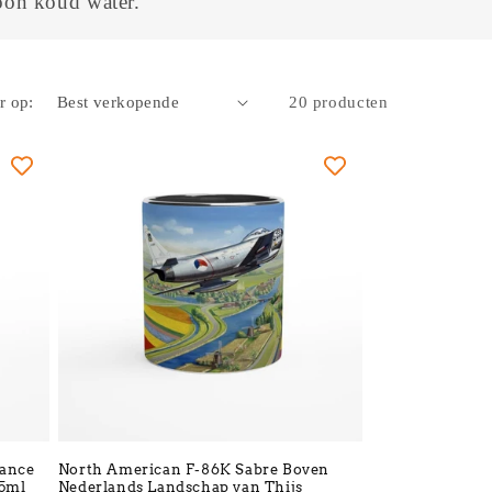
oon koud water.
r op:
20 producten
lance
North American F-86K Sabre Boven
25ml
Nederlands Landschap van Thijs