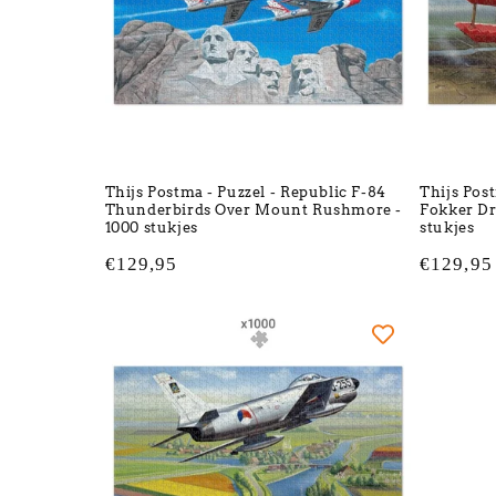
Thijs Postma - Puzzel - Republic F-84
Thijs Pos
Thunderbirds Over Mount Rushmore -
Fokker Dr
1000 stukjes
stukjes
Normale
€129,95
Normale
€129,95
prijs
prijs