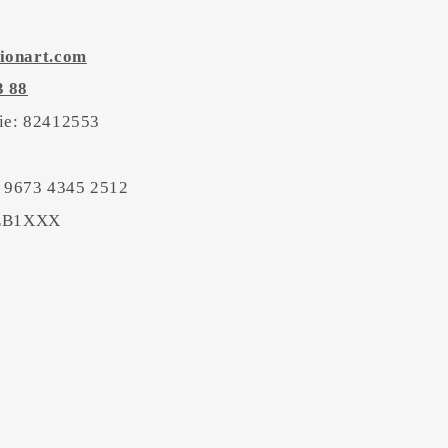
ionart.com
3 88
tie: 82412553
 9673 4345 2512
BEB1XXX