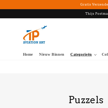
Meteen
Gratis Verzende
naar de
content
Thijs Postma
Home
Nieuw Binnen
Categorieën
Col
C
Puzzels