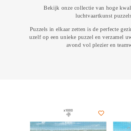
o
Bekijk onze collectie van hoge kwal
luchtvaartkunst puzzels
l
Puzzels in elkaar zetten is de perfecte gezi
l
uzelf op een unieke puzzel en verzamel u
avond vol plezier en team
e
c
t
i
e
: