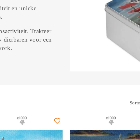
iteit en unieke
.
nsactiviteit. Trakteer
w dierbaren voor een
work.
Sorte