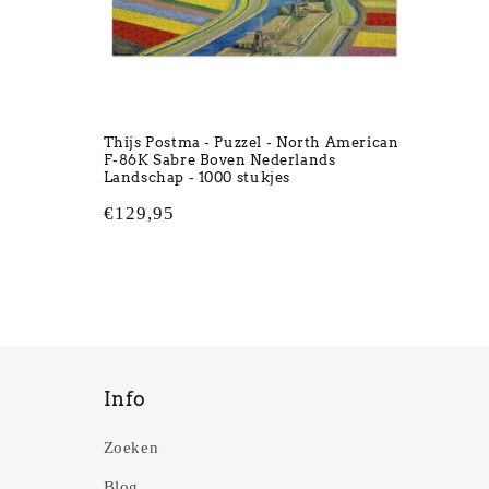
Thijs Postma - Puzzel - North American
F-86K Sabre Boven Nederlands
Landschap - 1000 stukjes
Normale
€129,95
prijs
Info
Zoeken
Blog