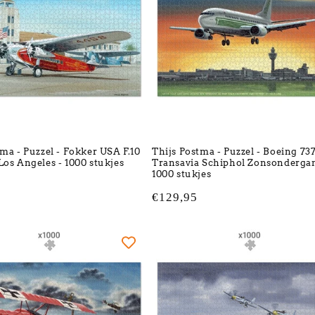
tma - Puzzel - Fokker USA F.10
Thijs Postma - Puzzel - Boeing 73
Los Angeles - 1000 stukjes
Transavia Schiphol Zonsondergan
1000 stukjes
Normale
€129,95
prijs