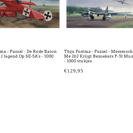
tma - Puzzel - De Rode Baron
Thijs Postma - Puzzel - Messersc
.I Jagend Op SE-5A's - 1000
Me 262 Krijgt Bezoekers P-51 Mu
- 1000 stukjes
Normale
€129,95
prijs