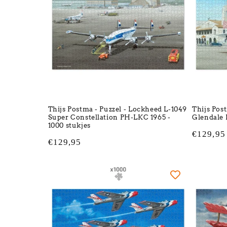
Thijs Postma - Puzzel - Lockheed L-1049
Thijs Pos
Super Constellation PH-LKC 1965 -
Glendale 
1000 stukjes
Normale
€129,95
Normale
€129,95
prijs
prijs