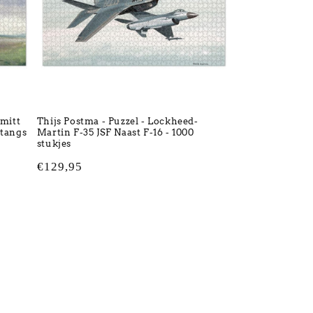
hmitt
Thijs Postma - Puzzel - Lockheed-
stangs
Martin F-35 JSF Naast F-16 - 1000
stukjes
Normale
€129,95
prijs