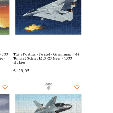
7-300
Thijs Postma - Puzzel - Grumman F-14
g -
Tomcat Schiet MiG-23 Neer - 1000
stukjes
Normale
€129,95
prijs