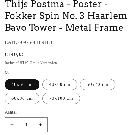
Thijs Postma - Poster -
Fokker Spin No. 3 Haarlem
Bavo Tower - Metal Frame
EAN:
6097508189188
Normale
€149,95
prijs
Inclusief BTW. Gratis Verzenden!
Maat
40x50 cm
40x60 cm
50x70 cm
60x80 cm
70x100 cm
Aantal
Aantal
Aantal
verlagen
verhogen