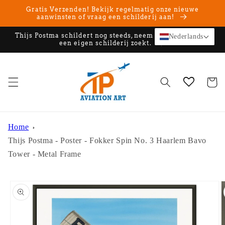
Meteen
Gratis Verzenden! Bekijk regelmatig onze nieuwe
naar de
aanwinsten of vraag een schilderij aan!
content
Thijs Postma schildert nog steeds, neem contact op als u
Nederlands
een eigen schilderij zoekt.
Winkelwa
Home
Thijs Postma - Poster - Fokker Spin No. 3 Haarlem Bavo
Tower - Metal Frame
Ga direct naar
productinformatie