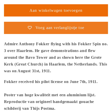
voor
voor
Thijs
Thijs
Aan winkelwagen toevoegen
Postma
Postma
-
-
Poster
Poster
Voeg aan verlanglijstje toe
-
-
Fokker
Fokker
Spin
Spin
Admire Anthony Fokker flying with his Fokker Spin no.
No.
No.
3 over Haarlem. He gave demonstrations and flew
3
3
around the Bavo Tower and as shown here the Grote
Haarlem
Haarlem
Kerk (Great Church) in Haarlem, the Netherlands. This
Bavo
Bavo
Tower
Tower
was on August 31st, 1911.
-
-
Metal
Metal
Fokker received his pilot license on June 7th, 1911.
Frame
Frame
Poster van hoge kwaliteit met een aluminium lijst.
Reproductie van origineel handgemaakt gouache
schilderij van Thijs Postma.