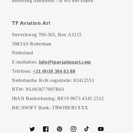
Bestelling Annuleren / Ik wil niet kopen
TP Aviation Art
Strevelsweg 700-303, Box A3215
3083AS Rotterdam
Nederland
E-mailadres:
info@tpaviationart.com
Telefoon:
+31 (0)10 304 63 88
Nederlandse KvK-registratie: 82412553
BTW: NL003677907B63
IBAN Bankrekening: BE19 9673 4345 2512
BIC/SWIFT Bank: TRWIBEB1XXX
Twitter
Facebook
Pinterest
Instagram
TikTok
YouTube