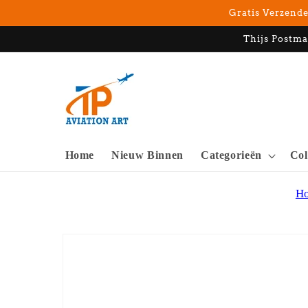
Meteen
Gratis Verzende
naar de
content
Thijs Postma
Home
Nieuw Binnen
Categorieën
Col
H
Ga direct naar
productinformatie