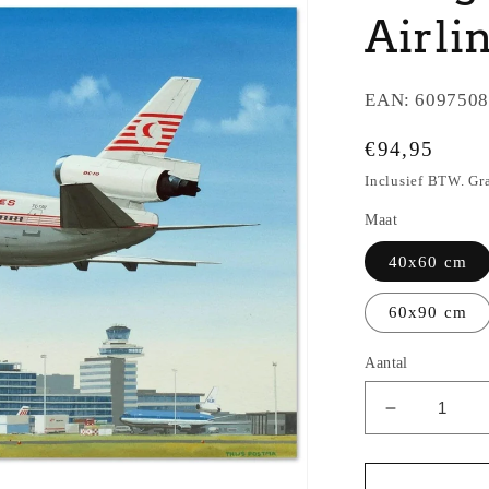
Airli
EAN:
6097508
Normale
€94,95
prijs
Inclusief BTW. Gr
Maat
40x60 cm
60x90 cm
Aantal
Aantal
verlagen
voor