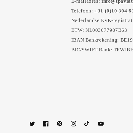
E-mailadres:
info@tpaviat
Telefoon:
+31 (0)10 304 6
Nederlandse KvK-registra
BTW: NL003677907B63
IBAN Bankrekening: BE19
BIC/SWIFT Bank: TRWI
Twitter
Facebook
Pinterest
Instagram
TikTok
YouTube