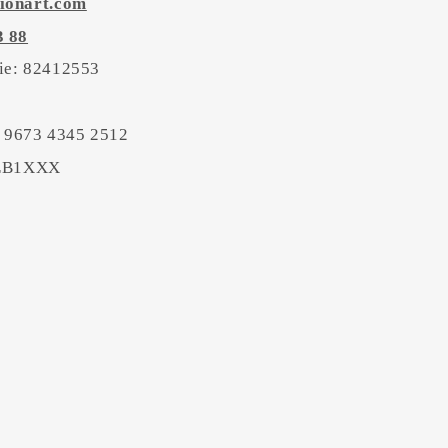
ionart.com
3 88
tie: 82412553
 9673 4345 2512
BEB1XXX