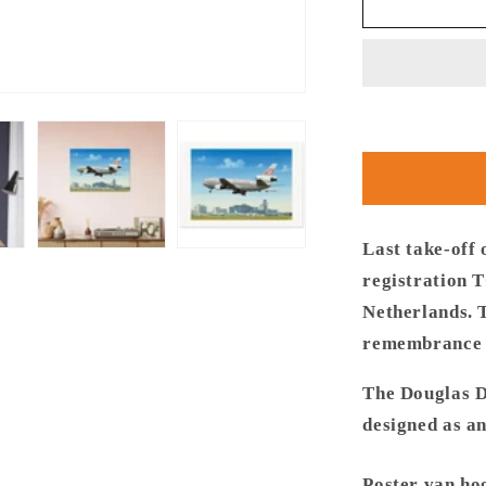
Thijs
Postma
-
Poster
-
Douglas
DC-
10
Turkish
Airlines
Last take-off 
registration 
Netherlands. 
remembrance t
The Douglas D
designed as an
Poster van hog