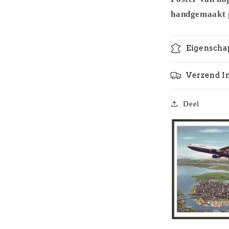
handgemaakt g
Eigenscha
Verzend I
Deel