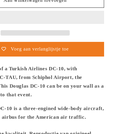
Thijs
Aan winkelwagen toevoegen
Postma
-
Poster
-
Douglas
DC-
10
Voeg aan verlanglijstje toe
Turkish
Airlines
of a Turkish Airlines DC-10, with
TC-TAU, from Schiphol Airport, the
This Douglas DC-10 can be on your wall as a
o that event.
C-10 is a three-engined wide-body aircraft,
 airbus for the American air traffic.
e kwaliteit. Reproductie van origineel