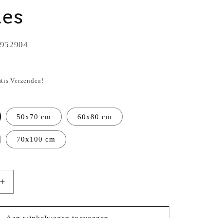
nes
952904
atis Verzenden!
50x70 cm
60x80 cm
70x100 cm
Aantal
verhogen
voor