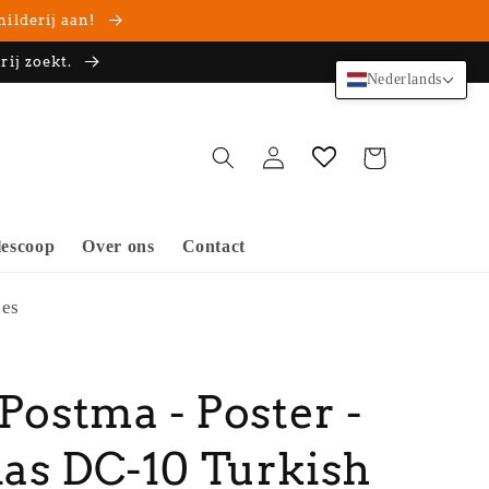
hilderij aan!
rij zoekt.
Nederlands
Inloggen
Winkelwagen
escoop
Over ons
Contact
nes
 Postma - Poster -
as DC-10 Turkish