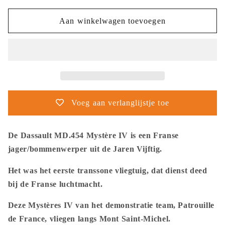
voor
voor
Thijs
Thijs
Aan winkelwagen toevoegen
Postma
Postma
-
-
Poster
Poster
-
-
Dassault
Dassault
Mystère
Mystère
IV
IV
Voeg aan verlanglijstje toe
Patrouille
Patrouille
de
de
France
France
De Dassault MD.454 Mystère IV is een Franse
jager/bommenwerper uit de Jaren Vijftig.
Het was het eerste transsone vliegtuig, dat dienst deed
bij de Franse luchtmacht.
Deze Mystères IV van het demonstratie team, Patrouille
de France, vliegen langs Mont Saint-Michel.