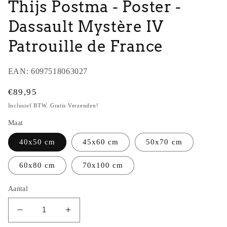
Thijs Postma - Poster -
Dassault Mystère IV
Patrouille de France
EAN:
6097518063027
Normale
€89,95
prijs
Inclusief BTW. Gratis Verzenden!
Maat
40x50 cm
45x60 cm
50x70 cm
60x80 cm
70x100 cm
Aantal
Aantal
Aantal
verlagen
verhogen