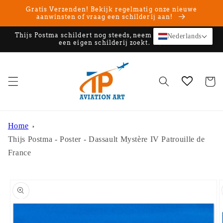
Meteen
Gratis Verzenden! Bekijk regelmatig onze nieuwe
naar de
aanwinsten of vraag een schilderij aan!
content
Thijs Postma schildert nog steeds, neem contact op als u
Nederlands
een eigen schilderij zoekt.
Winkelwa
Home
Thijs Postma - Poster - Dassault Mystère IV Patrouille de
France
Ga direct naar
productinformatie