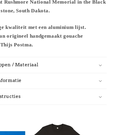
-
t Rushmore National Memorial in the Black
Metal
ystone, South Dakota.
Frame
e kwaliteit met een aluminium lijst.
an origineel handgemaakt gouache
 Thijs Postma.
ppen / Materiaal
nformatie
structies