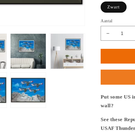
Zwart
Aantal
Aantal
verlagen
voor
Thijs
Postma
-
Poster
-
Republic
F-
Put some US i
84
wall?
Thunderbi
At
See these Rep
Mount
USAF Thunderb
Rushmore