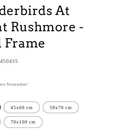
erbirds At
t Rushmore -
l Frame
450435
atis Verzenden!
45x60 cm
50x70 cm
70x100 cm