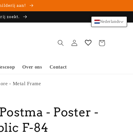
hilderij aan!
rij zoekt.
Nederlands
Inloggen
Winkelwagen
escoop
Over ons
Contact
more - Metal Frame
 Postma - Poster -
lic F-84