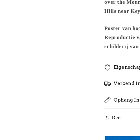
-
over the Moun
Metal
Hills near Ke
Frame
Poster van hog
Reproductie v
schilderij van
Eigenscha
Verzend I
Ophang In
Deel