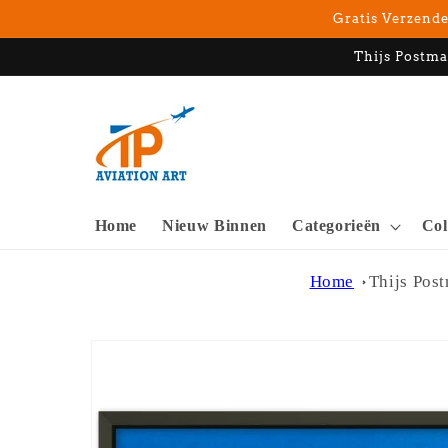
Meteen
Gratis Verzende
naar de
content
Thijs Postma
Home
Nieuw Binnen
Categorieën
Col
Home
Thijs Pos
Ga direct naar
productinformatie