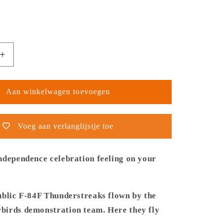
Aantal
verhogen
voor
Thijs
Aan winkelwagen toevoegen
Postma
-
Poster
Voeg aan verlanglijstje toe
-
Republic
F-
ndependence celebration feeling on your
84
rds
Thunderbirds
At
ublic F-84F Thunderstreaks flown by the
Mount
irds demonstration team. Here they fly
Rushmore