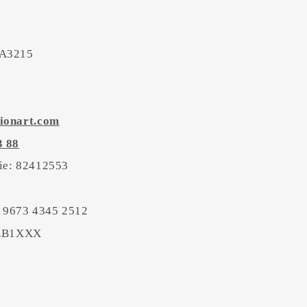
 A3215
ionart.com
3 88
tie: 82412553
 9673 4345 2512
BEB1XXX