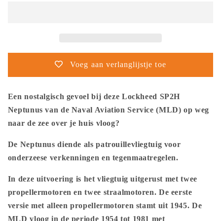
-
-
Poster
Poster
-
-
Lockheed
Lockheed
SP2H
SP2H
Neptune
Neptune
Voeg aan verlanglijstje toe
MLD
MLD
Een nostalgisch gevoel bij deze Lockheed SP2H
Neptunus van de Naval Aviation Service (MLD) op weg
naar de zee over je huis vloog?
De Neptunus diende als patrouillevliegtuig voor
onderzeese verkenningen en tegenmaatregelen.
In deze uitvoering is het vliegtuig uitgerust met twee
propellermotoren en twee straalmotoren. De eerste
versie met alleen propellermotoren stamt uit 1945. De
MLD vloog in de periode 1954 tot 1981 met