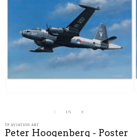
Media
M
1
2
openen
o
in
i
van
1
/
5
modaal
m
TP AVIATION ART
Peter Hoogenberg - Poster