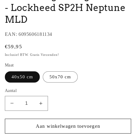
- Lockheed SP2H Neptune
MLD
EAN:
6095606181134
Normale
€59,95
prijs
Inclusief BTW. Gratis Verzenden!
Maat
40x50 cm
50x70 cm
Aantal
Aantal
Aantal
verlagen
verhogen
voor
voor
Peter
Peter
Aan winkelwagen toevoegen
Hoogenberg
Hoogenberg