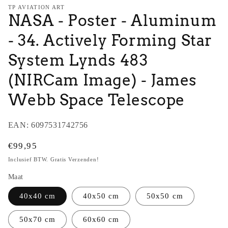
TP AVIATION ART
NASA - Poster - Aluminum
- 34. Actively Forming Star
System Lynds 483
(NIRCam Image) - James
Webb Space Telescope
EAN:
6097531742756
Normale
€99,95
prijs
Inclusief BTW. Gratis Verzenden!
Maat
40x40 cm
40x50 cm
50x50 cm
50x70 cm
60x60 cm