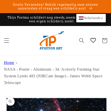
Meteen
Gratis Verzenden! Bekijk regelmatig onze nieuwe
naar de
aanwinsten of vraag een schilderij aan!
content
Thijs Postma schildert nog steeds, neem contact op als u
Nederlands
een eigen schilderij zoekt.
Winkelwa
Home
NASA - Poster - Aluminum - 34. Actively Forming Star
System Lynds 483 (NIRCam Image) - James Webb Space
Telescope
Ga direct naar
productinformatie