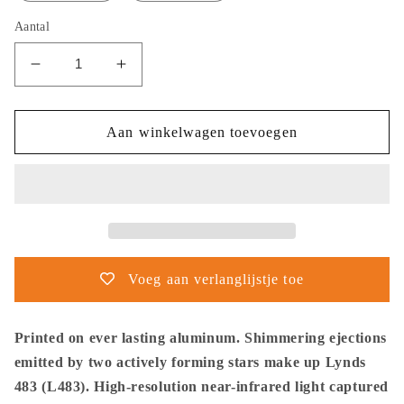
Aantal
Aantal
Aantal
verlagen
verhogen
voor
voor
NASA
NASA
Aan winkelwagen toevoegen
-
-
Poster
Poster
-
-
Aluminum
Aluminum
-
-
34.
34.
Actively
Actively
Voeg aan verlanglijstje toe
Forming
Forming
Star
Star
System
System
Printed on ever lasting aluminum. Shimmering ejections
Lynds
Lynds
emitted by two actively forming stars make up Lynds
483
483
483 (L483). High-resolution near-infrared light captured
(NIRCam
(NIRCam