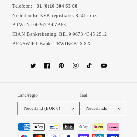
Telefoon:
+31 (0)10 304 63 88
Nederlandse KvK-registratie: 82412553
BTW: NL003677907B63
IBAN Bankrekening: BE19 9673 4345 2512
BIC/SWIFT Bank: TRWIBEB1XXX
Twitter
Facebook
Pinterest
Instagram
TikTok
YouTube
Land/regio
Taal
Nederland (EUR €)
Nederlands
Betaalmethoden