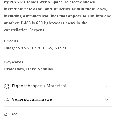
Image)
Image)
by NASA’s James Webb Space Telescope shows
-
-
incredible new detail and structure within these lobes,
James
James
including asymmetrical lines that appear to run into one
Webb
Webb
another. L483 is 650 light-years away in the
Space
Space
Telescope
Telescope
constellation Serpens.
Credits
Image:
NASA, ESA, CSA, STScI
Keywords:
Protostars, Dark Nebulas
Eigenschappen / Materiaal
Verzend Informatie
Deel