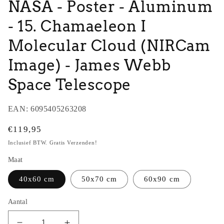
NASA - Poster - Aluminum
- 15. Chamaeleon I
Molecular Cloud (NIRCam
Image) - James Webb
Space Telescope
EAN:
6095405263208
Normale
€119,95
prijs
Inclusief BTW. Gratis Verzenden!
Maat
40x60 cm
50x70 cm
60x90 cm
Aantal