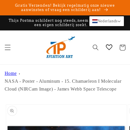
Meteen
Gratis Verzenden! Bekijk regelmatig onze nieuwe
naar de
aanwinsten of vraag een schilderij aan!
content
Thijs Postma schildert nog steeds, neem contact op als u
Nederlands
een eigen schilderij zoekt.
Winkelwa
Home
NASA - Poster - Aluminum - 15. Chamaeleon I Molecular
Cloud (NIRCam Image) - James Webb Space Telescope
Ga direct naar
productinformatie