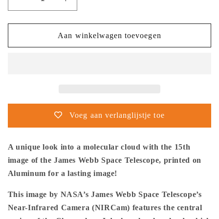
Aantal
Aantal
verlagen
verhogen
voor
voor
NASA
NASA
Aan winkelwagen toevoegen
-
-
Poster
Poster
-
-
Aluminum
Aluminum
-
-
15.
15.
Chamaeleon
Chamaeleon
Voeg aan verlanglijstje toe
I
I
Molecular
Molecular
Cloud
Cloud
A unique look into a molecular cloud with the 15th
(NIRCam
(NIRCam
image of the James Webb Space Telescope, printed on
Image)
Image)
Aluminum for a lasting image!
-
-
James
James
This image by NASA’s James Webb Space Telescope’s
Webb
Webb
Space
Space
Near-Infrared Camera (NIRCam) features the central
Telescope
Telescope