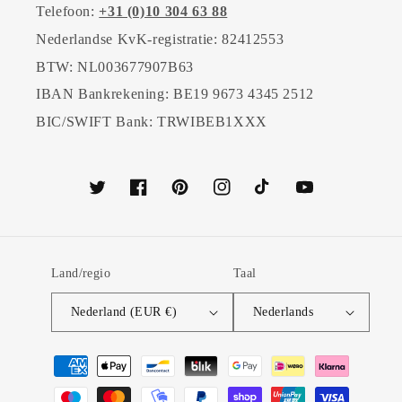
Telefoon:
+31 (0)10 304 63 88
Nederlandse KvK-registratie: 82412553
BTW: NL003677907B63
IBAN Bankrekening: BE19 9673 4345 2512
BIC/SWIFT Bank: TRWIBEB1XXX
Twitter
Facebook
Pinterest
Instagram
TikTok
YouTube
Land/regio
Taal
Nederland (EUR €)
Nederlands
Betaalmethoden