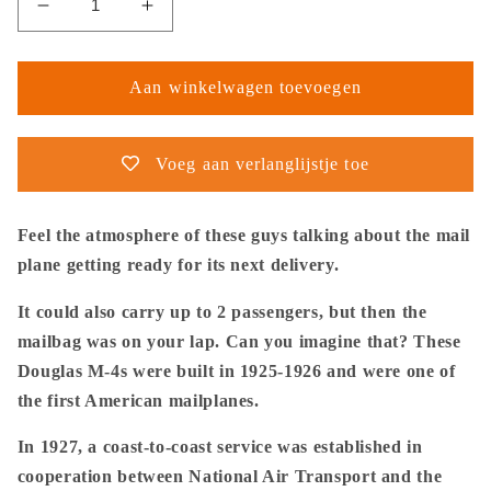
Aantal
Aantal
verlagen
verhogen
voor
voor
Thijs
Thijs
Aan winkelwagen toevoegen
Postma
Postma
-
-
Poster
Poster
Voeg aan verlanglijstje toe
-
-
Douglas
Douglas
M-
M-
Feel the atmosphere of these guys talking about the mail
4
4
plane getting ready for its next delivery.
Discussing
Discussing
The
The
It could also carry up to 2 passengers, but then the
Mail
Mail
mailbag was on your lap. Can you imagine that? These
Plane
Plane
Douglas M-4s were built in 1925-1926 and were one of
-
-
Metal
Metal
the first American mailplanes.
Frame
Frame
In 1927, a coast-to-coast service was established in
cooperation between National Air Transport and the