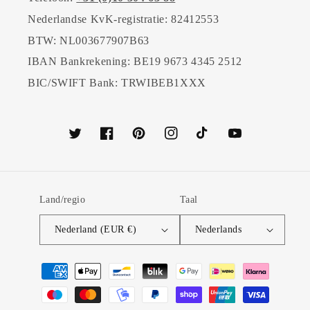
Nederlandse KvK-registratie: 82412553
BTW: NL003677907B63
IBAN Bankrekening: BE19 9673 4345 2512
BIC/SWIFT Bank: TRWIBEB1XXX
Twitter
Facebook
Pinterest
Instagram
TikTok
YouTube
Land/regio
Taal
Nederland (EUR €)
Nederlands
Betaalmethoden