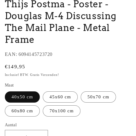
Thijs Postma - Poster -
Douglas M-4 Discussing
The Mail Plane - Metal
Frame
EAN:
6094145723720
Normale
€149,95
prijs
Inclusief BTW. Gratis Verzenden!
Maat
40x50 cm
45x60 cm
50x70 cm
60x80 cm
70x100 cm
Aantal