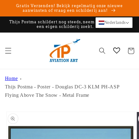
Meteen
Gratis Verzenden! Bekijk regelmatig onze nieuwe
naar de
aanwinsten of vraag een schilderij aan!
content
Thijs Postma schildert nog steeds, neem contact op als u
Nederlands
een eigen schilderij zoekt.
Winkelwa
Home
Thijs Postma - Poster - Douglas DC-3 KLM PH-ASP
Flying Above The Snow - Metal Frame
Ga direct naar
productinformatie