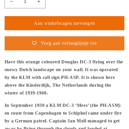
Aantal
Aantal
verlagen
verhogen
voor
voor
Thijs
Thijs
Aan winkelwagen toevoegen
Postma
Postma
-
-
Poster
Poster
Voeg aan verlanglijstje toe
-
-
Douglas
Douglas
DC-
DC-
Have this orange coloured Douglas DC-3 flying over the
3
3
snowy Dutch landscape on your wall. It was operated
KLM
KLM
by the KLM with call sign PH-ASP. It is shown here
PH-
PH-
above the Kinderdijk, The Netherlands during the
ASP
ASP
Flying
Flying
winter of 1939-1940.
Above
Above
The
The
In September 1939 a KLM DC-3 ‘Mees’ (the PH-ASM)
Snow
Snow
en route from Copenhagen to Schiphol came under fire
-
-
by a German patrol. Captain Jan Moll managed to get
Metal
Metal
away by flying through the clouds and landed at