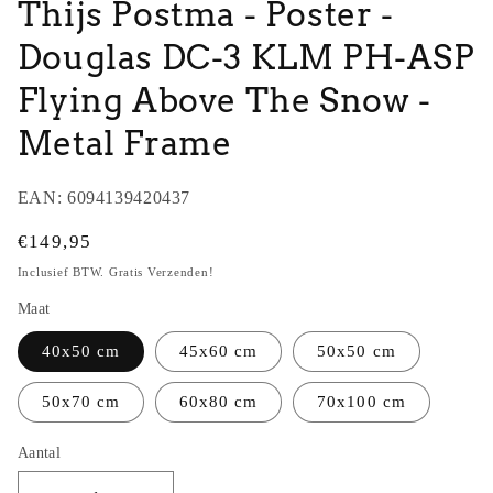
Thijs Postma - Poster -
Douglas DC-3 KLM PH-ASP
Flying Above The Snow -
Metal Frame
EAN:
6094139420437
Normale
€149,95
prijs
Inclusief BTW. Gratis Verzenden!
Maat
40x50 cm
45x60 cm
50x50 cm
50x70 cm
60x80 cm
70x100 cm
Aantal