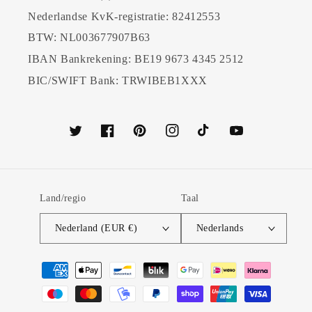
Nederlandse KvK-registratie: 82412553
BTW: NL003677907B63
IBAN Bankrekening: BE19 9673 4345 2512
BIC/SWIFT Bank: TRWIBEB1XXX
Twitter
Facebook
Pinterest
Instagram
TikTok
YouTube
Land/regio
Taal
Nederland (EUR €)
Nederlands
Betaalmethoden